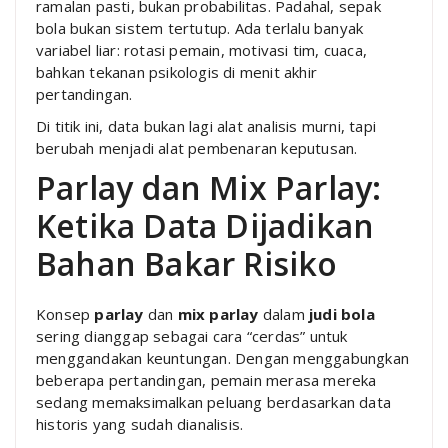
ramalan pasti, bukan probabilitas. Padahal, sepak
bola bukan sistem tertutup. Ada terlalu banyak
variabel liar: rotasi pemain, motivasi tim, cuaca,
bahkan tekanan psikologis di menit akhir
pertandingan.
Di titik ini, data bukan lagi alat analisis murni, tapi
berubah menjadi alat pembenaran keputusan.
Parlay dan Mix Parlay:
Ketika Data Dijadikan
Bahan Bakar Risiko
Konsep
parlay
dan
mix parlay
dalam
judi bola
sering dianggap sebagai cara “cerdas” untuk
menggandakan keuntungan. Dengan menggabungkan
beberapa pertandingan, pemain merasa mereka
sedang memaksimalkan peluang berdasarkan data
historis yang sudah dianalisis.