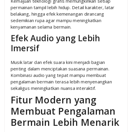
Kemajuan teknologi grafis memungkinkan setiap
permainan tampil lebih hidup. Detail karakter, latar
belakang, hingga efek kemenangan dirancang
sedemikian rupa agar mampu meningkatkan
kenyamanan selama bermain.
Efek Audio yang Lebih
Imersif
Musik latar dan efek suara kini menjadi bagian
penting dalam menciptakan suasana permainan.
Kombinasi audio yang tepat mampu membuat
pengalaman bermain terasa lebih menyenangkan
sekaligus meningkatkan nuansa interaktif.
Fitur Modern yang
Membuat Pengalaman
Bermain Lebih Menarik