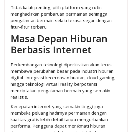
Tidak kalah penting, pilih platform yang rutin
menghadirkan pembaruan permainan sehingga
pengalaman bermain selalu terasa segar dengan
fitur-fitur terbaru.
Masa Depan Hiburan
Berbasis Internet
Perkembangan teknologi diperkirakan akan terus
membawa perubahan besar pada industri hiburan
digital. Integrasi kecerdasan buatan, cloud gaming,
hingga teknologi virtual reality berpotensi
menciptakan pengalaman bermain yang semakin
realistis.
Kecepatan internet yang semakin tinggi juga
membuka peluang hadirnya permainan dengan
kualitas grafis lebih detail tanpa mengorbankan
performa. Pengguna dapat menikmati hiburan