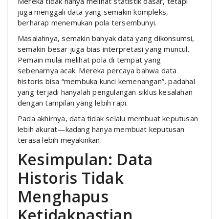
Mereka tidak hanya melihat statistik dasar, tetapi
juga menggali data yang semakin kompleks,
berharap menemukan pola tersembunyi.
Masalahnya, semakin banyak data yang dikonsumsi,
semakin besar juga bias interpretasi yang muncul.
Pemain mulai melihat pola di tempat yang
sebenarnya acak. Mereka percaya bahwa data
historis bisa “membuka kunci kemenangan”, padahal
yang terjadi hanyalah pengulangan siklus kesalahan
dengan tampilan yang lebih rapi.
Pada akhirnya, data tidak selalu membuat keputusan
lebih akurat—kadang hanya membuat keputusan
terasa lebih meyakinkan.
Kesimpulan: Data
Historis Tidak
Menghapus
Ketidakpastian