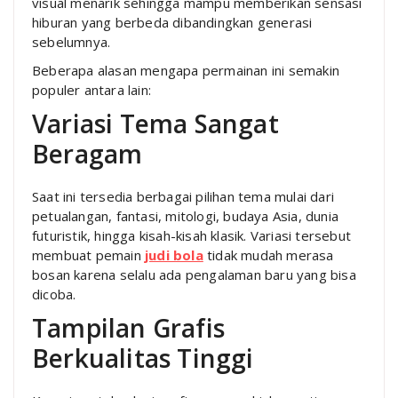
visual menarik sehingga mampu memberikan sensasi
hiburan yang berbeda dibandingkan generasi
sebelumnya.
Beberapa alasan mengapa permainan ini semakin
populer antara lain:
Variasi Tema Sangat
Beragam
Saat ini tersedia berbagai pilihan tema mulai dari
petualangan, fantasi, mitologi, budaya Asia, dunia
futuristik, hingga kisah-kisah klasik. Variasi tersebut
membuat pemain
judi bola
tidak mudah merasa
bosan karena selalu ada pengalaman baru yang bisa
dicoba.
Tampilan Grafis
Berkualitas Tinggi