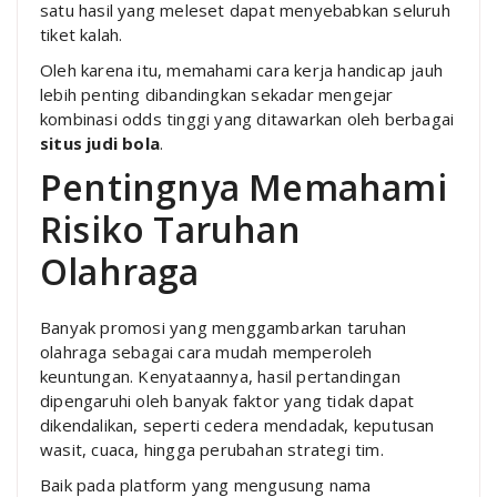
satu hasil yang meleset dapat menyebabkan seluruh
tiket kalah.
Oleh karena itu, memahami cara kerja handicap jauh
lebih penting dibandingkan sekadar mengejar
kombinasi odds tinggi yang ditawarkan oleh berbagai
situs judi bola
.
Pentingnya Memahami
Risiko Taruhan
Olahraga
Banyak promosi yang menggambarkan taruhan
olahraga sebagai cara mudah memperoleh
keuntungan. Kenyataannya, hasil pertandingan
dipengaruhi oleh banyak faktor yang tidak dapat
dikendalikan, seperti cedera mendadak, keputusan
wasit, cuaca, hingga perubahan strategi tim.
Baik pada platform yang mengusung nama