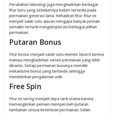
Perubahan teknologi juga menghadirkan berbagai
fitur baru yang sebelumnya belum tersedia pada
permainan generasi lama. Kehadiran fitur-fitur ini
menjadi salah satu alasan mengapa banyak pemain
semakin tertarik mengeksplorasi berbagai pilihan
permainan.
Putaran Bonus
Fitur bonus menjadi salah satu elemen favorit karena
mampu menghadirkan variasi permainan yang lebih
dinamis. Setiap permainan biasanya memiliki
mekanisme bonus yang berbeda sehingga
memberikan pengalaman unik.
Free Spin
Fitur ini sering menjadi daya tarik utama karena
memungkinkan pemain memperoleh putaran
tambahan sesuai ketentuan permainan. Selain