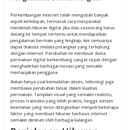
Perkembangan internet telah mengubah banyak
aspek kehidupan, termasuk cara masyarakat
menikmati hiburan digital. Jika dulu seseorang harus
datang ke tempat tertentu untuk mendapatkan
pengalaman bermain yang lengkap, kini semuanya
dapat diakses melalui perangkat yang terhubung
dengan internet. Perubahan ini membuat dunia
permainan digital berkembang sangat cepat dengan
menghadirkan berbagai inovasi yang semakin
memanjakan pengguna.
Bukan hanya soal kemudahan akses, teknologi juga
membawa perubahan besar dalam kualitas
permainan. Tampilan visual yang semakin realistis,
proses transaksi yang lebih praktis, hingga sistem
keamanan yang terus ditingkatkan menjadi beberapa
faktor yang membuat hiburan berbasis internet
semakin diminati oleh berbagai kalangan.