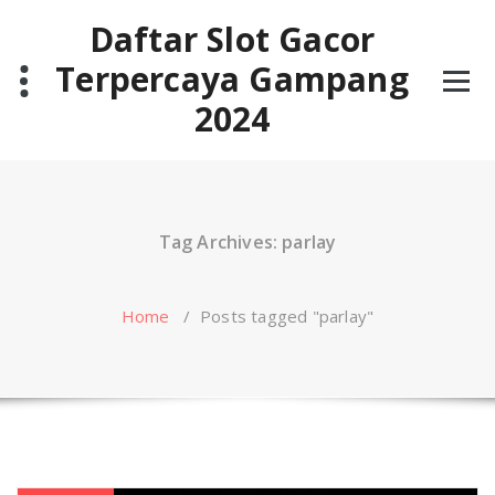
Skip
Daftar Slot Gacor
to
content
Terpercaya Gampang
2024
Tag Archives: parlay
Home
/
Posts tagged "parlay"