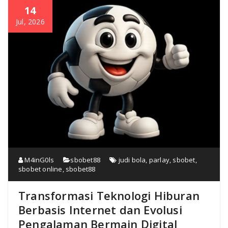
14
Jul, 2026
M4inG0ls
sbobet88
judi bola
,
parlay
,
sbobet
,
sbobet online
,
sbobet88
Transformasi Teknologi Hiburan
Berbasis Internet dan Evolusi
Pengalaman Bermain Digital