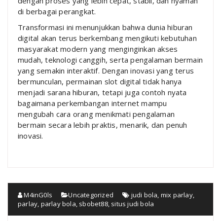
dengan proses yang lebih cepat, stabil, dan nyaman
di berbagai perangkat.
Transformasi ini menunjukkan bahwa dunia hiburan
digital akan terus berkembang mengikuti kebutuhan
masyarakat modern yang menginginkan akses
mudah, teknologi canggih, serta pengalaman bermain
yang semakin interaktif. Dengan inovasi yang terus
bermunculan, permainan slot digital tidak hanya
menjadi sarana hiburan, tetapi juga contoh nyata
bagaimana perkembangan internet mampu
mengubah cara orang menikmati pengalaman
bermain secara lebih praktis, menarik, dan penuh
inovasi.
M4inG0ls
Uncategorized
judi bola
,
mix parlay
,
parlay
,
parlay bola
,
sbobet88
,
situs judi bola