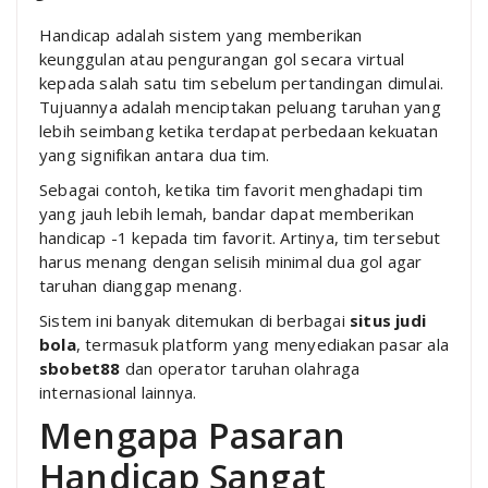
Handicap adalah sistem yang memberikan
keunggulan atau pengurangan gol secara virtual
kepada salah satu tim sebelum pertandingan dimulai.
Tujuannya adalah menciptakan peluang taruhan yang
lebih seimbang ketika terdapat perbedaan kekuatan
yang signifikan antara dua tim.
Sebagai contoh, ketika tim favorit menghadapi tim
yang jauh lebih lemah, bandar dapat memberikan
handicap -1 kepada tim favorit. Artinya, tim tersebut
harus menang dengan selisih minimal dua gol agar
taruhan dianggap menang.
Sistem ini banyak ditemukan di berbagai
situs judi
bola
, termasuk platform yang menyediakan pasar ala
sbobet88
dan operator taruhan olahraga
internasional lainnya.
Mengapa Pasaran
Handicap Sangat