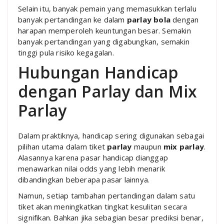
Selain itu, banyak pemain yang memasukkan terlalu
banyak pertandingan ke dalam
parlay bola
dengan
harapan memperoleh keuntungan besar. Semakin
banyak pertandingan yang digabungkan, semakin
tinggi pula risiko kegagalan.
Hubungan Handicap
dengan Parlay dan Mix
Parlay
Dalam praktiknya, handicap sering digunakan sebagai
pilihan utama dalam tiket
parlay
maupun
mix parlay
.
Alasannya karena pasar handicap dianggap
menawarkan nilai odds yang lebih menarik
dibandingkan beberapa pasar lainnya.
Namun, setiap tambahan pertandingan dalam satu
tiket akan meningkatkan tingkat kesulitan secara
signifikan. Bahkan jika sebagian besar prediksi benar,