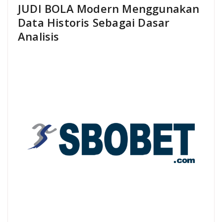
JUDI BOLA Modern Menggunakan
Data Historis Sebagai Dasar
Analisis