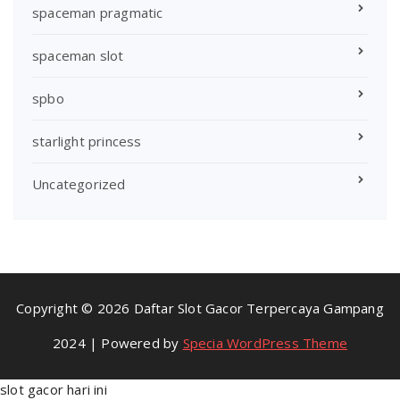
spaceman pragmatic
spaceman slot
spbo
starlight princess
Uncategorized
Copyright © 2026 Daftar Slot Gacor Terpercaya Gampang
2024 | Powered by
Specia WordPress Theme
slot gacor hari ini