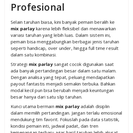
Profesional
Selain taruhan biasa, kini banyak pemain beralih ke
mix parlay
karena lebih fleksibel dan menawarkan
variasi taruhan yang lebih luas. Dalam sistem ini,
pemain bisa menggabungkan berbagai jenis taruhan
seperti handicap, over under, hingga full time result
dalam satu kombinasi.
Strategi
mix parlay
sangat cocok digunakan saat
ada banyak pertandingan besar dalam satu malam.
Dengan analisa yang tepat, peluang mendapatkan
payout fantastis menjadi semakin terbuka. Bahkan
modal kecil pun bisa berubah menjadi keuntungan
besar hanya dari satu slip taruhan.
Kunci utama bermain
mix parlay
adalah disiplin
dalam memilih pertandingan. Jangan terlalu emosional
mendukung tim favorit. Fokuslah pada data statistik,
kondisi pemain inti, jadwal padat, dan tren
kemenangan terbaru agar hasil taruhan lebih akurat.