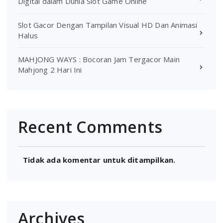
Digital dalam Dunia Slot Game Online
Slot Gacor Dengan Tampilan Visual HD Dan Animasi
Halus
MAHJONG WAYS : Bocoran Jam Tergacor Main
Mahjong 2 Hari Ini
Recent Comments
Tidak ada komentar untuk ditampilkan.
Archives