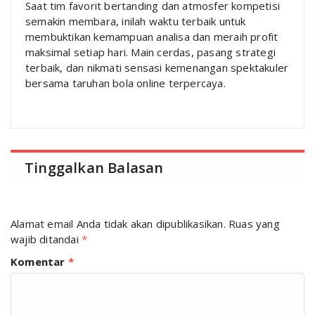
Saat tim favorit bertanding dan atmosfer kompetisi
semakin membara, inilah waktu terbaik untuk
membuktikan kemampuan analisa dan meraih profit
maksimal setiap hari. Main cerdas, pasang strategi
terbaik, dan nikmati sensasi kemenangan spektakuler
bersama taruhan bola online terpercaya.
Tinggalkan Balasan
Alamat email Anda tidak akan dipublikasikan.
Ruas yang
wajib ditandai
*
Komentar
*