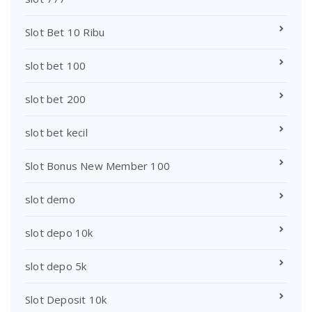
Slot Bet 10 Ribu
slot bet 100
slot bet 200
slot bet kecil
Slot Bonus New Member 100
slot demo
slot depo 10k
slot depo 5k
Slot Deposit 10k