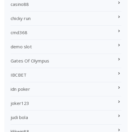
casino88
chicky run
cmd368
demo slot
Gates Of Olympus
IBCBET
idn poker
joker123
judi bola
klikwin88