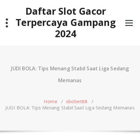
Skip
Daftar Slot Gacor
to
content
Terpercaya Gampang
2024
JUDI BOLA: Tips Menang Stabil Saat Liga Sedang
Memanas
Home
/
sbobet88
/
JUDI BOLA: Tips Menang Stabil Saat Liga Sedang Memanas