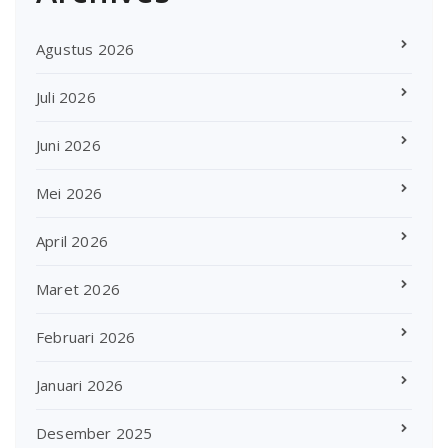
Agustus 2026
Juli 2026
Juni 2026
Mei 2026
April 2026
Maret 2026
Februari 2026
Januari 2026
Desember 2025