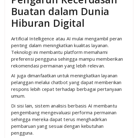
Buatan dalam Dunia
Hiburan Digital
Artificial Intelligence atau AI mulai mengambil peran
penting dalam meningkatkan kualitas layanan.
Teknologi ini membantu platform memahami
preferensi pengguna sehingga mampu memberikan
rekomendasi permainan yang lebih relevan.
AI juga dimanfaatkan untuk meningkatkan layanan
pelanggan melalui chatbot yang dapat memberikan
respons lebih cepat terhadap berbagai pertanyaan
umum.
Di sisi lain, sistem analisis berbasis AI membantu
pengembang mengevaluasi performa permainan
sehingga mereka dapat terus menghadirkan
pembaruan yang sesuai dengan kebutuhan
pengguna.