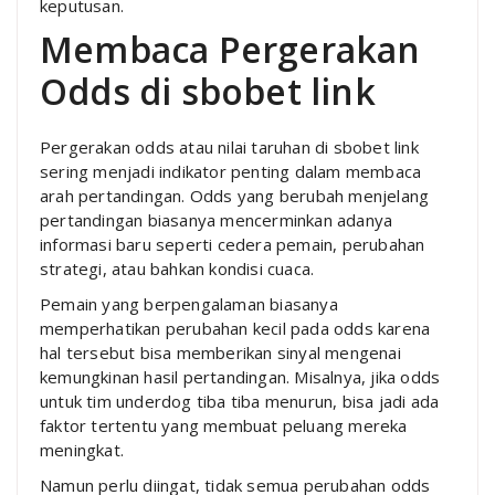
keputusan.
Membaca Pergerakan
Odds di sbobet link
Pergerakan odds atau nilai taruhan di sbobet link
sering menjadi indikator penting dalam membaca
arah pertandingan. Odds yang berubah menjelang
pertandingan biasanya mencerminkan adanya
informasi baru seperti cedera pemain, perubahan
strategi, atau bahkan kondisi cuaca.
Pemain yang berpengalaman biasanya
memperhatikan perubahan kecil pada odds karena
hal tersebut bisa memberikan sinyal mengenai
kemungkinan hasil pertandingan. Misalnya, jika odds
untuk tim underdog tiba tiba menurun, bisa jadi ada
faktor tertentu yang membuat peluang mereka
meningkat.
Namun perlu diingat, tidak semua perubahan odds