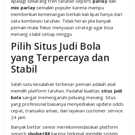
Apalagi sekarang tren taruhan seperti
parlay
dan
mix parlay
semakin populer karena mampu
memberikan kemenangan berkali-kali lipat hanya dari
satu kombinasi taruhan. Tidak heran jika banyak
pemain mulai fokus menyusun strategi agar bisa
menang stabil setiap minggu.
Pilih Situs Judi Bola
yang Terpercaya dan
Stabil
Salah satu kesalahan terbesar pemain adalah asal
memilih platform taruhan. Padahal kualitas
situs judi
bola
sangat memengaruhi peluang menang. Situs
yang profesional biasanya menyediakan update odds
cepat, transaksi aman, dan layanan customer service
24 jam.
Banyak bettor senior merekomendasikan platform
seperti
sbobet88
karena terkenal memiliki sistem