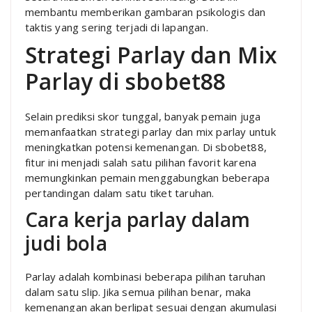
membantu memberikan gambaran psikologis dan
taktis yang sering terjadi di lapangan.
Strategi Parlay dan Mix
Parlay di sbobet88
Selain prediksi skor tunggal, banyak pemain juga
memanfaatkan strategi parlay dan mix parlay untuk
meningkatkan potensi kemenangan. Di sbobet88,
fitur ini menjadi salah satu pilihan favorit karena
memungkinkan pemain menggabungkan beberapa
pertandingan dalam satu tiket taruhan.
Cara kerja parlay dalam
judi bola
Parlay adalah kombinasi beberapa pilihan taruhan
dalam satu slip. Jika semua pilihan benar, maka
kemenangan akan berlipat sesuai dengan akumulasi