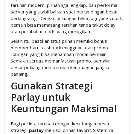
taruhan modern, pilihan liga lengkap, dan performa
server yang stabil bahkan saat pertandingan besar
berlangsung. Dengan dukungan teknologi yang cepat,
pemain bisa memasang taruhan tanpa takut delay
atau perubahan odds yang merugikan.
Selain itu, pastikan situs pilihan memiliki bonus
member baru, cashback mingguan, dan promo
rollingan yang bisa menambah modal bermain.
Semakin cerdas memanfaatkan promo, semakin
besar peluang memperoleh keuntungan jangka
panjang.
Gunakan Strategi
Parlay untuk
Keuntungan Maksimal
Bagi pecinta taruhan dengan keuntungan besar,
strategi
parlay
menjadi pilihan favorit. Sistem ini