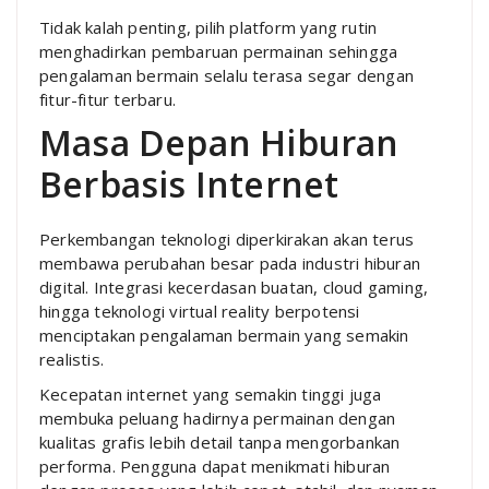
Tidak kalah penting, pilih platform yang rutin
menghadirkan pembaruan permainan sehingga
pengalaman bermain selalu terasa segar dengan
fitur-fitur terbaru.
Masa Depan Hiburan
Berbasis Internet
Perkembangan teknologi diperkirakan akan terus
membawa perubahan besar pada industri hiburan
digital. Integrasi kecerdasan buatan, cloud gaming,
hingga teknologi virtual reality berpotensi
menciptakan pengalaman bermain yang semakin
realistis.
Kecepatan internet yang semakin tinggi juga
membuka peluang hadirnya permainan dengan
kualitas grafis lebih detail tanpa mengorbankan
performa. Pengguna dapat menikmati hiburan