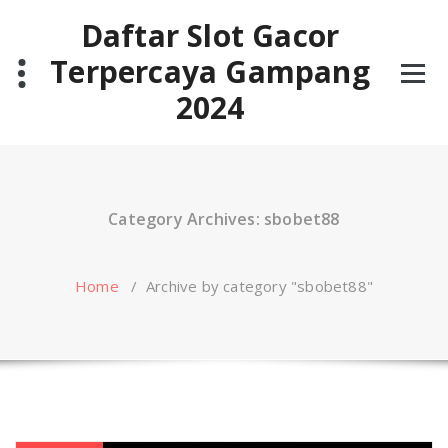
Skip
Daftar Slot Gacor
to
content
Terpercaya Gampang
2024
Category Archives: sbobet88
Home
/
Archive by category "sbobet88"