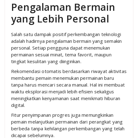
Pengalaman Bermain
yang Lebih Personal
Salah satu dampak positif perkembangan teknologi
adalah hadirnya pengalaman bermain yang semakin
personal. Setiap pengguna dapat menemukan
permainan sesuai minat, tema favorit, maupun
tingkat kesulitan yang diinginkan.
Rekomendasi otomatis berdasarkan riwayat aktivitas
membantu pemain menemukan permainan baru
tanpa harus mencari secara manual. Hal ini membuat
waktu eksplorasi menjadi lebih efisien sekaligus
meningkatkan kenyamanan saat menikmati hiburan
digital.
Fitur penyimpanan progres juga memungkinkan
pemain melanjutkan permainan dari perangkat yang
berbeda tanpa kehilangan perkembangan yang telah
dicapai sebelumnya.