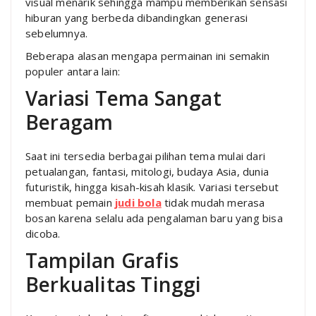
visual menarik sehingga mampu memberikan sensasi
hiburan yang berbeda dibandingkan generasi
sebelumnya.
Beberapa alasan mengapa permainan ini semakin
populer antara lain:
Variasi Tema Sangat
Beragam
Saat ini tersedia berbagai pilihan tema mulai dari
petualangan, fantasi, mitologi, budaya Asia, dunia
futuristik, hingga kisah-kisah klasik. Variasi tersebut
membuat pemain
judi bola
tidak mudah merasa
bosan karena selalu ada pengalaman baru yang bisa
dicoba.
Tampilan Grafis
Berkualitas Tinggi