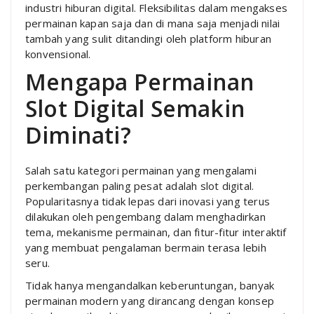
industri hiburan digital. Fleksibilitas dalam mengakses
permainan kapan saja dan di mana saja menjadi nilai
tambah yang sulit ditandingi oleh platform hiburan
konvensional.
Mengapa Permainan
Slot Digital Semakin
Diminati?
Salah satu kategori permainan yang mengalami
perkembangan paling pesat adalah slot digital.
Popularitasnya tidak lepas dari inovasi yang terus
dilakukan oleh pengembang dalam menghadirkan
tema, mekanisme permainan, dan fitur-fitur interaktif
yang membuat pengalaman bermain terasa lebih
seru.
Tidak hanya mengandalkan keberuntungan, banyak
permainan modern yang dirancang dengan konsep