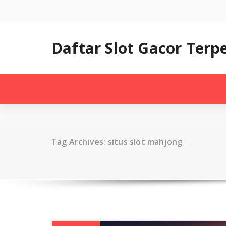
Skip
to
content
Daftar Slot Gacor Ter
Tag Archives: situs slot mahjong