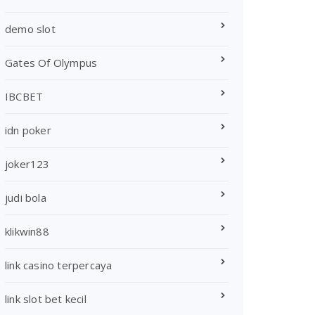
demo slot
Gates Of Olympus
IBCBET
idn poker
joker123
judi bola
klikwin88
link casino terpercaya
link slot bet kecil