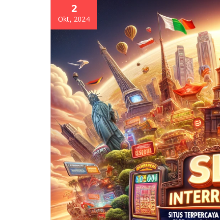
2
Okt, 2024