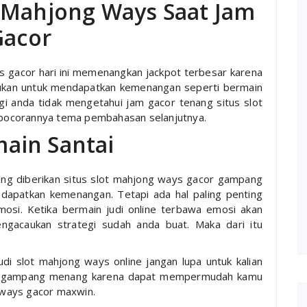
t Mahjong Ways Saat Jam
Gacor
s gacor hari ini memenangkan jackpot terbesar karena
akukan untuk mendapatkan kemenangan seperti bermain
gi anda tidak mengetahui jam gacor tenang situs slot
bocorannya tema pembahasan selanjutnya.
main Santai
ang diberikan situs slot mahjong ways gacor gampang
patkan kemenangan. Tetapi ada hal paling penting
mosi. Ketika bermain judi online terbawa emosi akan
gacaukan strategi sudah anda buat. Maka dari itu
di slot mahjong ways online jangan lupa untuk kalian
or gampang menang karena dapat mempermudah kamu
ways gacor maxwin.