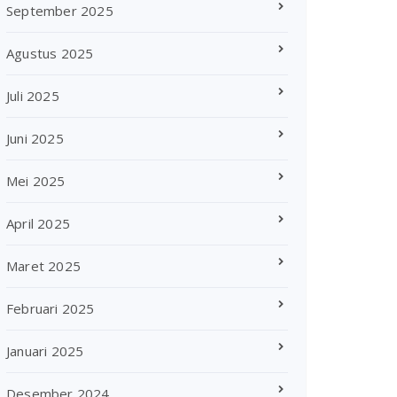
September 2025
Agustus 2025
Juli 2025
Juni 2025
Mei 2025
April 2025
Maret 2025
Februari 2025
Januari 2025
Desember 2024