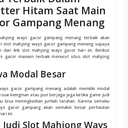
ter Hitam Saat Main
cor Gampang Menang
 mahjong ways gacor gampang menang terbaik akan
in slot mahjong ways gacor gampang menang supaya
ari link slot mahjong ways gacor hari ini. Berikut
ys gacor maxwin terbaik menurut situs slot mahjong
a Modal Besar
ways gacor gampang menang adalah memiliki modal
uai keinginan atau pun berjaga jaga ketika game judi
u bisa meningkatkan jumlah taruhan. Karena semaku
ways gacor gampang akan semakin besar perhasilan
ri ini.
n Judi Slot Mahjong Ways