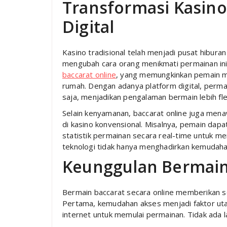
Transformasi Kasino
Digital
Kasino tradisional telah menjadi pusat hibur
mengubah cara orang menikmati permainan ini. 
baccarat online
, yang memungkinkan pemain m
rumah. Dengan adanya platform digital, permai
saja, menjadikan pengalaman bermain lebih fl
Selain kenyamanan, baccarat online juga menaw
di kasino konvensional. Misalnya, pemain dapa
statistik permainan secara real-time untuk me
teknologi tidak hanya menghadirkan kemudah
Keunggulan Bermain
Bermain baccarat secara online memberikan s
Pertama, kemudahan akses menjadi faktor ut
internet untuk memulai permainan. Tidak ada la