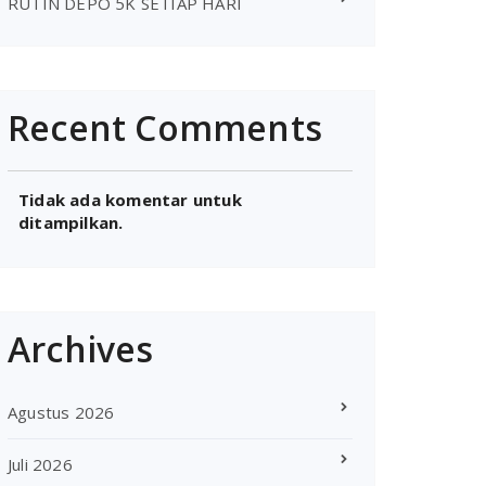
RUTIN DEPO 5K SETIAP HARI
Recent Comments
Tidak ada komentar untuk
ditampilkan.
Archives
Agustus 2026
Juli 2026