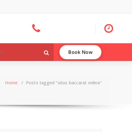
Book Now
Home
/
Posts tagged "situs baccarat online"