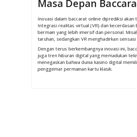
Masa Depan Baccara
Inovasi dalam baccarat online diprediksi akan
Integrasi realitas virtual (VR) dan kecerdas
bermain yang lebih imersif dan personal. Mis
taruhan, sedangkan VR menghadirkan sensasi 
Dengan terus berkembangnya inovasi ini, bacc
juga tren hiburan digital yang memadukan teknol
menegaskan bahwa dunia kasino digital memili
penggemar permainan kartu klasik.