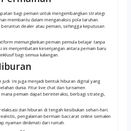
mpatan bagi pemain untuk mengembangkan strategi
mainan membantu dalam menganalisis pola taruhan.
beruntun dealer atau pemain, sehingga keputusan
platform memungkinkan pemain pemula belajar tanpa
vasi ini menjembatani kesenjangan antara pemain baru
nklusif bagi semua kalangan.
Hiburan
judi. Ini juga menjadi bentuk hiburan digital yang
ahan dunia. Fitur live chat dan turnamen
i mana pemain dapat berinteraksi, berbagi strategi,
relaksasi dan hiburan di tengah kesibukan sehari-hari.
realistis, pengalaman bermain baccarat online semakin
ap nyaman dinikmati dari rumah.