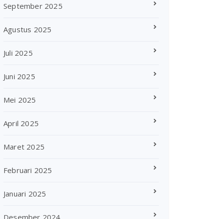
September 2025
Agustus 2025
Juli 2025
Juni 2025
Mei 2025
April 2025
Maret 2025
Februari 2025
Januari 2025
Desember 2024