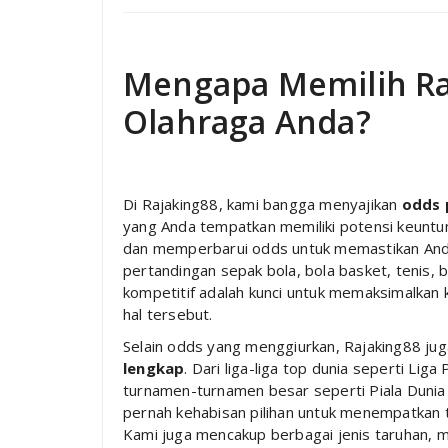
Mengapa Memilih Ra
Olahraga Anda?
Di Rajaking88, kami bangga menyajikan
odds 
yang Anda tempatkan memiliki potensi keunt
dan memperbarui odds untuk memastikan Anda s
pertandingan sepak bola, bola basket, tenis, 
kompetitif adalah kunci untuk memaksimalkan
hal tersebut.
Selain odds yang menggiurkan, Rajaking88 j
lengkap
. Dari liga-liga top dunia seperti Liga 
turnamen-turnamen besar seperti Piala Dunia d
pernah kehabisan pilihan untuk menempatkan ta
Kami juga mencakup berbagai jenis taruhan, mul