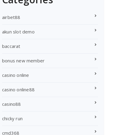
airbet88
akun slot demo
baccarat
bonus new member
casino online
casino online88
casino88
chicky run
cmd368