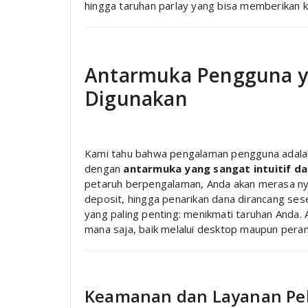
hingga taruhan parlay yang bisa memberikan k
Antarmuka Pengguna ya
Digunakan
Kami tahu bahwa pengalaman pengguna adalah 
dengan
antarmuka yang sangat intuitif d
petaruh berpengalaman, Anda akan merasa ny
deposit, hingga penarikan dana dirancang se
yang paling penting: menikmati taruhan Anda.
mana saja, baik melalui desktop maupun perang
Keamanan dan Layanan Pel