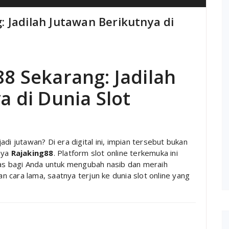
 Jadilah Jutawan Berikutnya di
8 Sekarang: Jadilah
a di Dunia Slot
di jutawan? Di era digital ini, impian tersebut bukan
nya
Rajaking88
. Platform slot online terkemuka ini
 bagi Anda untuk mengubah nasib dan meraih
 cara lama, saatnya terjun ke dunia slot online yang