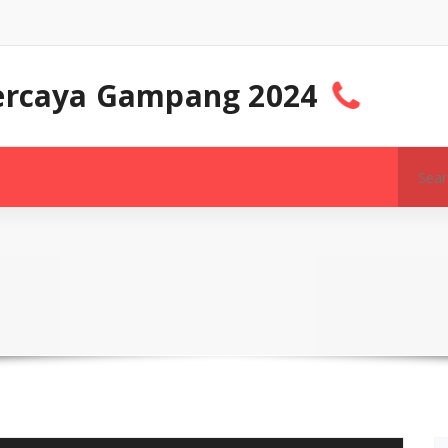
percaya Gampang 2024
Search
for: