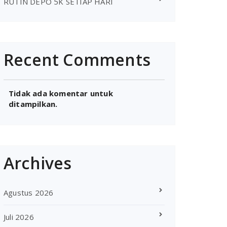
RUTIN DEPO 5K SETIAP HARI
Recent Comments
Tidak ada komentar untuk
ditampilkan.
Archives
Agustus 2026
Juli 2026