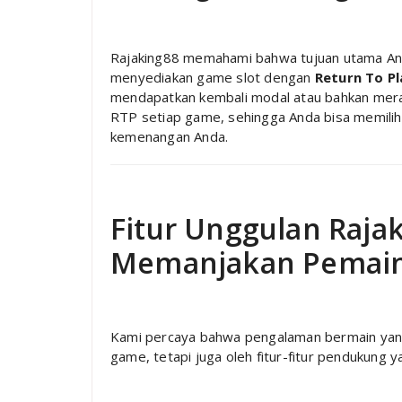
Rajaking88 memahami bahwa tujuan utama And
menyediakan game slot dengan
Return To Pl
mendapatkan kembali modal atau bahkan merai
RTP setiap game, sehingga Anda bisa memilih
kemenangan Anda.
Fitur Unggulan Raja
Memanjakan Pemai
Kami percaya bahwa pengalaman bermain yang 
game, tetapi juga oleh fitur-fitur pendukung 