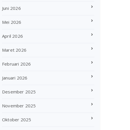
Juni 2026
Mei 2026
April 2026
Maret 2026
Februari 2026
Januari 2026
Desember 2025
November 2025
Oktober 2025