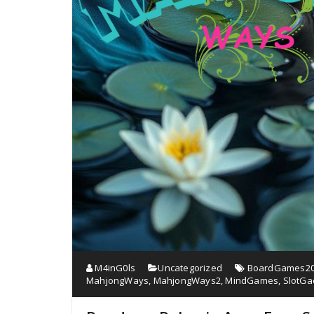
M4inG0ls
Uncategorized
BoardGames2
MahjongWays
,
MahjongWays2
,
MindGames
,
SlotGa