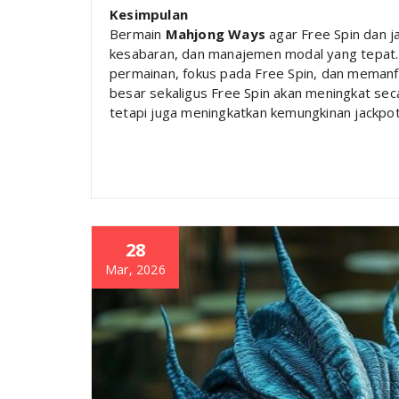
Kesimpulan
Bermain
Mahjong Ways
agar Free Spin dan 
kesabaran, dan manajemen modal yang tepa
permainan, fokus pada Free Spin, dan memanf
besar sekaligus Free Spin akan meningkat seca
tetapi juga meningkatkan kemungkinan jackpot 
28
Mar, 2026