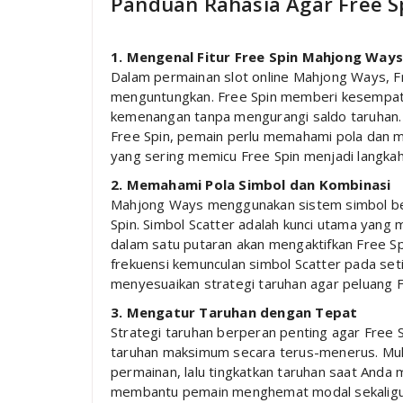
Panduan Rahasia Agar Free S
1. Mengenal Fitur Free Spin Mahjong Ways
Dalam permainan slot online Mahjong Ways, Fr
menguntungkan. Free Spin memberi kesempa
kemenangan tanpa mengurangi saldo taruhan
Free Spin, pemain perlu memahami pola dan 
yang sering memicu Free Spin menjadi langkah
2. Memahami Pola Simbol dan Kombinasi
Mahjong Ways menggunakan sistem simbol be
Spin. Simbol Scatter adalah kunci utama yang me
dalam satu putaran akan mengaktifkan Free S
frekuensi kemunculan simbol Scatter pada set
menyesuaikan strategi taruhan agar peluang Fr
3. Mengatur Taruhan dengan Tepat
Strategi taruhan berperan penting agar Free 
taruhan maksimum secara terus-menerus. Mul
permainan, lalu tingkatkan taruhan saat Anda 
membantu pemain menghemat modal sekaligus