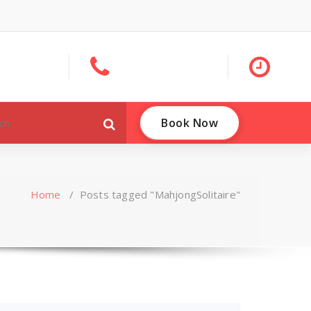
Book Now
Home
/
Posts tagged "MahjongSolitaire"