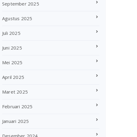
September 2025
Agustus 2025
Juli 2025
Juni 2025
Mei 2025
April 2025
Maret 2025
Februari 2025
Januari 2025
Desember 2024