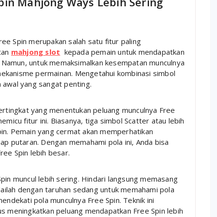
pin Mahjong Ways Lebih Sering
ee Spin merupakan salah satu fitur paling
tan
mahjong slot
kepada pemain untuk mendapatkan
. Namun, untuk memaksimalkan kesempatan munculnya
mekanisme permainan. Mengetahui kombinasi simbol
 awal yang sangat penting.
rtingkat yang menentukan peluang munculnya Free
micu fitur ini. Biasanya, tiga simbol Scatter atau lebih
pin. Pemain yang cermat akan memperhatikan
iap putaran. Dengan memahami pola ini, Anda bisa
ee Spin lebih besar.
Spin muncul lebih sering. Hindari langsung memasang
ailah dengan taruhan sedang untuk memahami pola
mendekati pola munculnya Free Spin. Teknik ini
 meningkatkan peluang mendapatkan Free Spin lebih