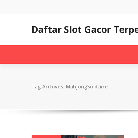
Skip
to
content
Daftar Slot Gacor Ter
Tag Archives: MahjongSolitaire