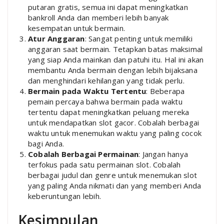
putaran gratis, semua ini dapat meningkatkan
bankroll Anda dan memberi lebih banyak
kesempatan untuk bermain.
Atur Anggaran
: Sangat penting untuk memiliki
anggaran saat bermain. Tetapkan batas maksimal
yang siap Anda mainkan dan patuhi itu. Hal ini akan
membantu Anda bermain dengan lebih bijaksana
dan menghindari kehilangan yang tidak perlu.
Bermain pada Waktu Tertentu
: Beberapa
pemain percaya bahwa bermain pada waktu
tertentu dapat meningkatkan peluang mereka
untuk mendapatkan slot gacor. Cobalah berbagai
waktu untuk menemukan waktu yang paling cocok
bagi Anda.
Cobalah Berbagai Permainan
: Jangan hanya
terfokus pada satu permainan slot. Cobalah
berbagai judul dan genre untuk menemukan slot
yang paling Anda nikmati dan yang memberi Anda
keberuntungan lebih.
Kesimpulan