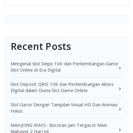
Recent Posts
Mengenal Slot Depo 10K dan Perkembangan Game
Slot Online di Era Digital
Slot Deposit QRIS 10K dan Perkembangan Akses
Digital dalam Dunia Slot Game Online
Slot Gacor Dengan Tampilan Visual HD Dan Animasi
Halus
MAHJONG WAYS : Bocoran Jam Tergacor Main
Mahjong 2 Hari Ini