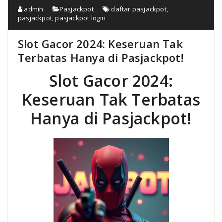
admin
Pasjackpot
daftar pasjackpot
,
pasjackpot
,
pasjackpot login
Slot Gacor 2024: Keseruan Tak
Terbatas Hanya di Pasjackpot!
Slot Gacor 2024:
Keseruan Tak Terbatas
Hanya di Pasjackpot!