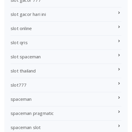
slot gacor hari ini
slot online
slot qris
slot spaceman
slot thailand
slot777
spaceman
spaceman pragmatic
spaceman slot