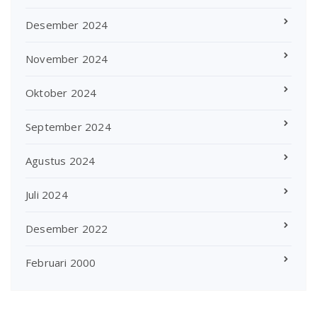
Desember 2024
November 2024
Oktober 2024
September 2024
Agustus 2024
Juli 2024
Desember 2022
Februari 2000