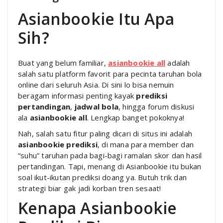
Asianbookie Itu Apa
Sih?
Buat yang belum familiar,
asianbookie all
adalah
salah satu platform favorit para pecinta taruhan bola
online dari seluruh Asia. Di sini lo bisa nemuin
beragam informasi penting kayak
prediksi
pertandingan
,
jadwal bola
, hingga forum diskusi
ala
asianbookie all
. Lengkap banget pokoknya!
Nah, salah satu fitur paling dicari di situs ini adalah
asianbookie prediksi
, di mana para member dan
“suhu” taruhan pada bagi-bagi ramalan skor dan hasil
pertandingan. Tapi, menang di Asianbookie itu bukan
soal ikut-ikutan prediksi doang ya. Butuh trik dan
strategi biar gak jadi korban tren sesaat!
Kenapa Asianbookie