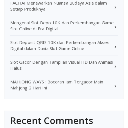
FACHAI Menawarkan Nuansa Budaya Asia dalam
Setiap Produknya
Mengenal Slot Depo 10K dan Perkembangan Game
Slot Online di Era Digital
Slot Deposit QRIS 10K dan Perkembangan Akses
Digital dalam Dunia Slot Game Online
Slot Gacor Dengan Tampilan Visual HD Dan Animasi
Halus
MAHJONG WAYS : Bocoran Jam Tergacor Main
Mahjong 2 Hari Ini
Recent Comments