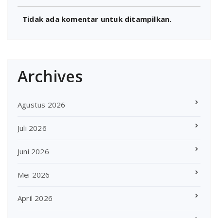
Tidak ada komentar untuk ditampilkan.
Archives
Agustus 2026
Juli 2026
Juni 2026
Mei 2026
April 2026