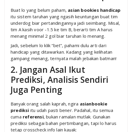
Buat lo yang belum paham,
asian bookies handicap
itu sistem taruhan yang ngasih keuntungan buat tim
underdog biar pertandingannya jadi seimbang. Misal,
tim A kasih voor -1.5 ke tim B, berarti tim A harus
menang minimal 2 gol biar taruhan lo menang.
Jadi, sebelum lo klik “bet”, pahami dulu arti dari
handicap yang ditawarkan. Kadang yang kelihatan
gampang menang, ternyata malah jebakan batman!
2. Jangan Asal Ikut
Prediksi, Analisis Sendiri
Juga Penting
Banyak orang salah kaprah, ngira
asianbookie
prediksi
itu udah pasti bener. Padahal, itu semua
cuma
referensi
, bukan ramalan mutlak. Gunakan
prediksi sebagai bahan pertimbangan, tapi lo harus
tetap crosscheck info lain kayak: