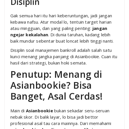
Disiplin
Gak semua hari itu hari keberuntungan, jadi jangan
kebawa nafsu. Atur modal lo, tentuin target harian
atau mingguan, dan yang paling penting:
jangan
ngejar kekalahan
. Di dunia taruhan, kadang lebih
baik mundur sebentar buat loncat lebih tinggi nanti.
Disiplin soal manajemen bankroll adalah salah satu
kunci menang jangka panjang di Asianbookie. Cuan itu
hasil dari strategi, bukan hoki semata.
Penutup: Menang di
Asianbookie? Bisa
Banget, Asal Cerdas!
Main di
Asianbookie
bukan sekadar seru-seruan
nebak skor. Di balik layar, lo bisa jadi bettor
profesional asal tau cara mainnya. Dari memahami