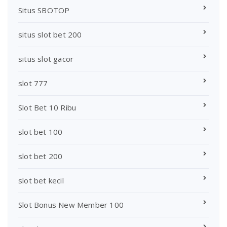
Situs SBOTOP
situs slot bet 200
situs slot gacor
slot 777
Slot Bet 10 Ribu
slot bet 100
slot bet 200
slot bet kecil
Slot Bonus New Member 100