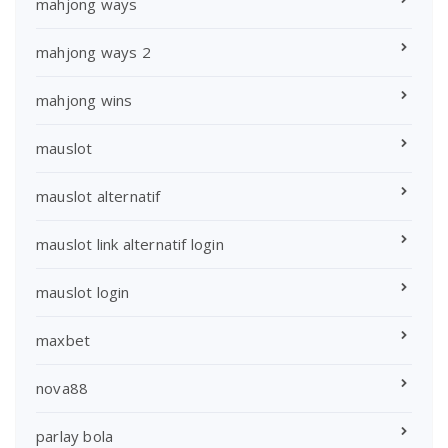
mahjong ways
mahjong ways 2
mahjong wins
mauslot
mauslot alternatif
mauslot link alternatif login
mauslot login
maxbet
nova88
parlay bola