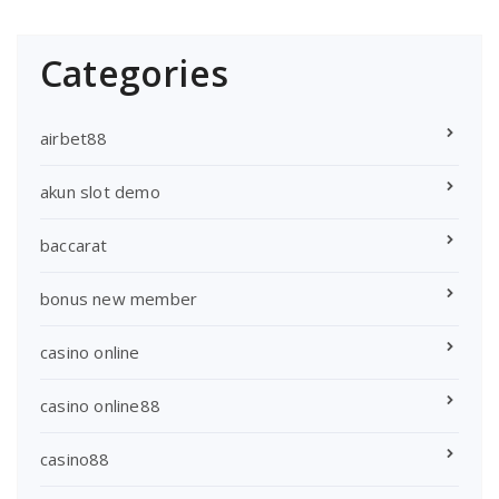
Categories
airbet88
akun slot demo
baccarat
bonus new member
casino online
casino online88
casino88