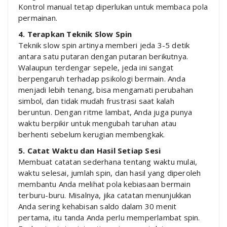
Kontrol manual tetap diperlukan untuk membaca pola
permainan.
4. Terapkan Teknik Slow Spin
Teknik slow spin artinya memberi jeda 3-5 detik
antara satu putaran dengan putaran berikutnya.
Walaupun terdengar sepele, jeda ini sangat
berpengaruh terhadap psikologi bermain. Anda
menjadi lebih tenang, bisa mengamati perubahan
simbol, dan tidak mudah frustrasi saat kalah
beruntun. Dengan ritme lambat, Anda juga punya
waktu berpikir untuk mengubah taruhan atau
berhenti sebelum kerugian membengkak.
5. Catat Waktu dan Hasil Setiap Sesi
Membuat catatan sederhana tentang waktu mulai,
waktu selesai, jumlah spin, dan hasil yang diperoleh
membantu Anda melihat pola kebiasaan bermain
terburu-buru. Misalnya, jika catatan menunjukkan
Anda sering kehabisan saldo dalam 30 menit
pertama, itu tanda Anda perlu memperlambat spin.