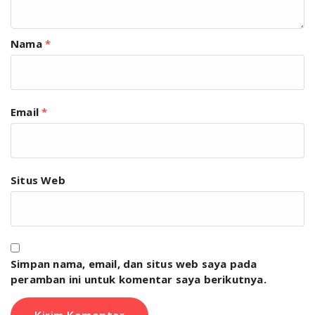
Nama
*
Email
*
Situs Web
Simpan nama, email, dan situs web saya pada
peramban ini untuk komentar saya berikutnya.