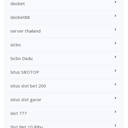
sbobet
sbobet88
server thailand
sicbo
Sicbo Dadu
Situs SBOTOP
situs slot bet 200
situs slot gacor
slot 777
Slot Bet 10 Ribu