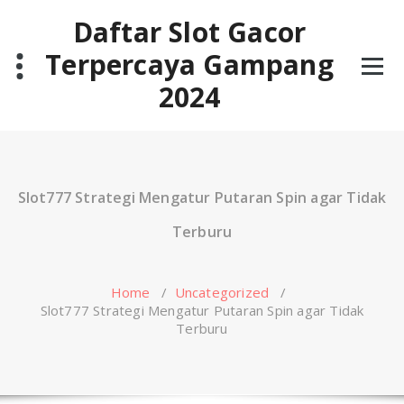
Skip
Daftar Slot Gacor
to
content
Terpercaya Gampang
2024
Slot777 Strategi Mengatur Putaran Spin agar Tidak
Terburu
Home
/
Uncategorized
/
Slot777 Strategi Mengatur Putaran Spin agar Tidak
Terburu