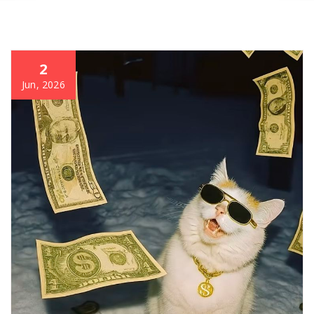
2
Jun, 2026