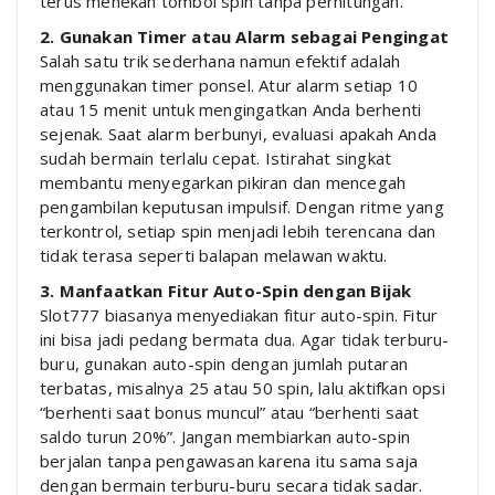
terus menekan tombol spin tanpa perhitungan.
2. Gunakan Timer atau Alarm sebagai Pengingat
Salah satu trik sederhana namun efektif adalah
menggunakan timer ponsel. Atur alarm setiap 10
atau 15 menit untuk mengingatkan Anda berhenti
sejenak. Saat alarm berbunyi, evaluasi apakah Anda
sudah bermain terlalu cepat. Istirahat singkat
membantu menyegarkan pikiran dan mencegah
pengambilan keputusan impulsif. Dengan ritme yang
terkontrol, setiap spin menjadi lebih terencana dan
tidak terasa seperti balapan melawan waktu.
3. Manfaatkan Fitur Auto-Spin dengan Bijak
Slot777 biasanya menyediakan fitur auto-spin. Fitur
ini bisa jadi pedang bermata dua. Agar tidak terburu-
buru, gunakan auto-spin dengan jumlah putaran
terbatas, misalnya 25 atau 50 spin, lalu aktifkan opsi
“berhenti saat bonus muncul” atau “berhenti saat
saldo turun 20%”. Jangan membiarkan auto-spin
berjalan tanpa pengawasan karena itu sama saja
dengan bermain terburu-buru secara tidak sadar.