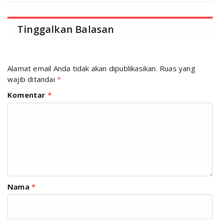
Tinggalkan Balasan
Alamat email Anda tidak akan dipublikasikan.
Ruas yang
wajib ditandai
*
Komentar
*
Nama
*