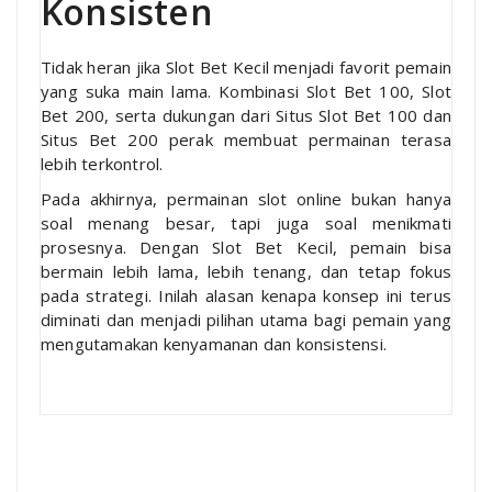
Konsisten
Tidak heran jika Slot Bet Kecil menjadi favorit pemain
yang suka main lama. Kombinasi Slot Bet 100, Slot
Bet 200, serta dukungan dari Situs Slot Bet 100 dan
Situs Bet 200 perak membuat permainan terasa
lebih terkontrol.
Pada akhirnya, permainan slot online bukan hanya
soal menang besar, tapi juga soal menikmati
prosesnya. Dengan Slot Bet Kecil, pemain bisa
bermain lebih lama, lebih tenang, dan tetap fokus
pada strategi. Inilah alasan kenapa konsep ini terus
diminati dan menjadi pilihan utama bagi pemain yang
mengutamakan kenyamanan dan konsistensi.