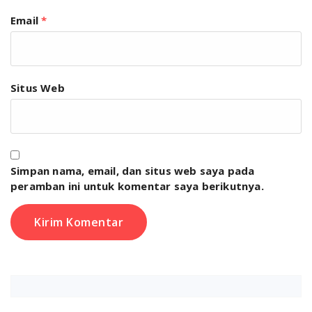
Email
*
Situs Web
Simpan nama, email, dan situs web saya pada
peramban ini untuk komentar saya berikutnya.