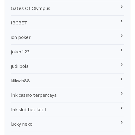
Gates Of Olympus
IBCBET
idn poker
joker123
judi bola
klikwin88
link casino terpercaya
link slot bet kecil
lucky neko