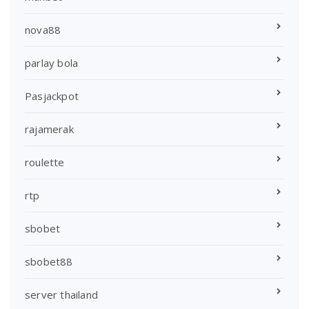
nova88
parlay bola
Pasjackpot
rajamerak
roulette
rtp
sbobet
sbobet88
server thailand