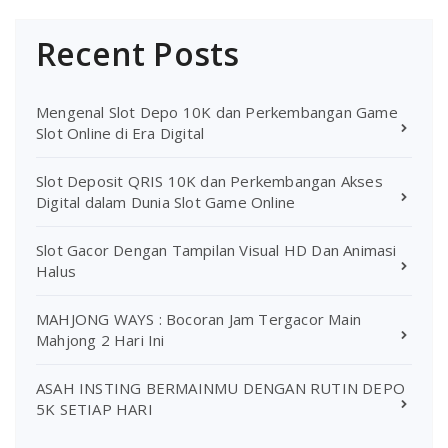
Recent Posts
Mengenal Slot Depo 10K dan Perkembangan Game
Slot Online di Era Digital
Slot Deposit QRIS 10K dan Perkembangan Akses
Digital dalam Dunia Slot Game Online
Slot Gacor Dengan Tampilan Visual HD Dan Animasi
Halus
MAHJONG WAYS : Bocoran Jam Tergacor Main
Mahjong 2 Hari Ini
ASAH INSTING BERMAINMU DENGAN RUTIN DEPO
5K SETIAP HARI