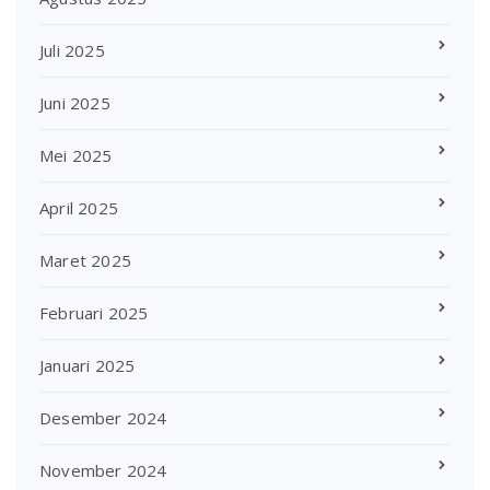
Juli 2025
Juni 2025
Mei 2025
April 2025
Maret 2025
Februari 2025
Januari 2025
Desember 2024
November 2024