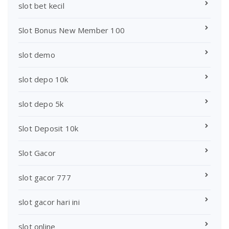
slot bet kecil
Slot Bonus New Member 100
slot demo
slot depo 10k
slot depo 5k
Slot Deposit 10k
Slot Gacor
slot gacor 777
slot gacor hari ini
slot online