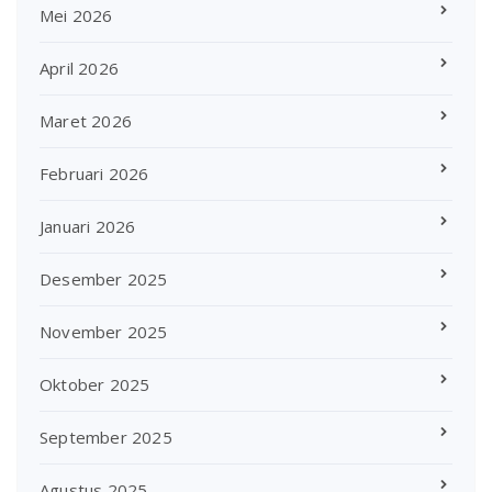
Mei 2026
April 2026
Maret 2026
Februari 2026
Januari 2026
Desember 2025
November 2025
Oktober 2025
September 2025
Agustus 2025