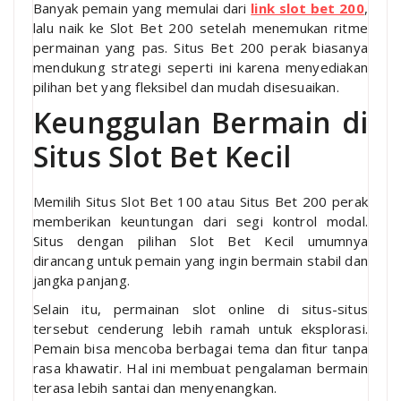
Banyak pemain yang memulai dari
link slot bet 200
,
lalu naik ke Slot Bet 200 setelah menemukan ritme
permainan yang pas. Situs Bet 200 perak biasanya
mendukung strategi seperti ini karena menyediakan
pilihan bet yang fleksibel dan mudah disesuaikan.
Keunggulan Bermain di
Situs Slot Bet Kecil
Memilih Situs Slot Bet 100 atau Situs Bet 200 perak
memberikan keuntungan dari segi kontrol modal.
Situs dengan pilihan Slot Bet Kecil umumnya
dirancang untuk pemain yang ingin bermain stabil dan
jangka panjang.
Selain itu, permainan slot online di situs-situs
tersebut cenderung lebih ramah untuk eksplorasi.
Pemain bisa mencoba berbagai tema dan fitur tanpa
rasa khawatir. Hal ini membuat pengalaman bermain
terasa lebih santai dan menyenangkan.