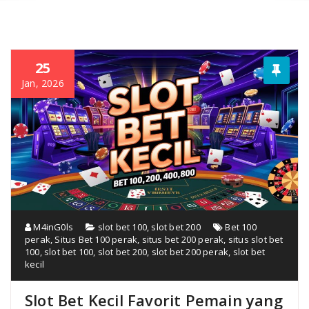
25
Jan, 2026
M4inG0ls
slot bet 100
,
slot bet 200
Bet 100
perak
,
Situs Bet 100 perak
,
situs bet 200 perak
,
situs slot bet
100
,
slot bet 100
,
slot bet 200
,
slot bet 200 perak
,
slot bet
kecil
Slot Bet Kecil Favorit Pemain yang