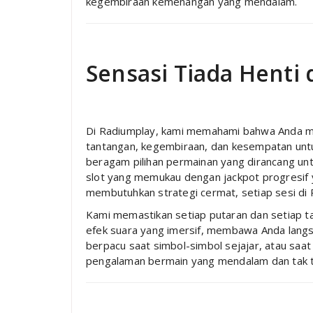
kegembiraan kemenangan yang mendalam.
Sensasi Tiada Henti 
Di Radiumplay, kami memahami bahwa Anda men
tantangan, kegembiraan, dan kesempatan untu
beragam pilihan permainan yang dirancang unt
slot yang memukau dengan jackpot progresif 
membutuhkan strategi cermat, setiap sesi di
Kami memastikan setiap putaran dan setiap t
efek suara yang imersif, membawa Anda langs
berpacu saat simbol-simbol sejajar, atau saat k
pengalaman bermain yang mendalam dan tak t