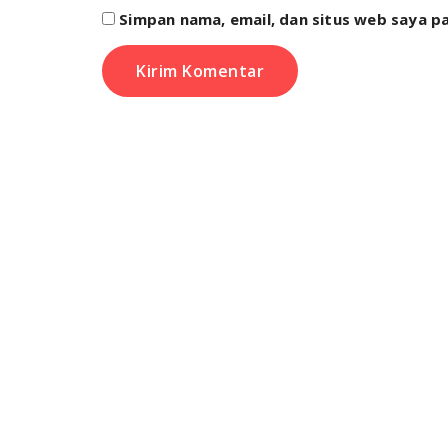
Simpan nama, email, dan situs web saya p