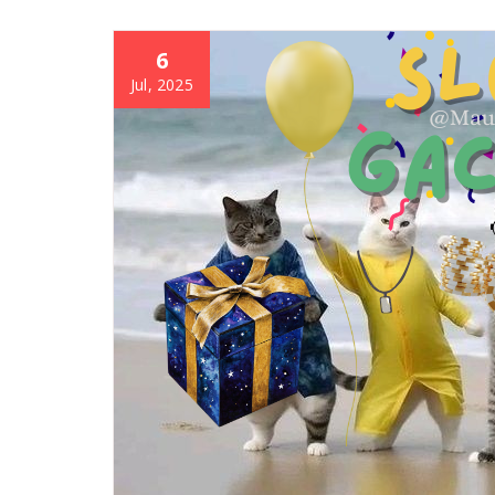
6
Jul, 2025