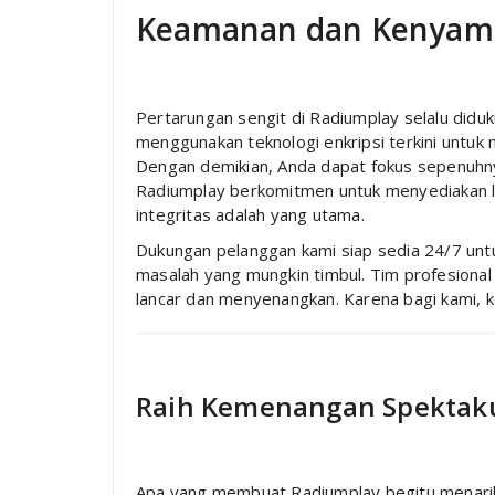
Keamanan dan Kenyama
Pertarungan sengit di Radiumplay selalu did
menggunakan teknologi enkripsi terkini untuk 
Dengan demikian, Anda dapat fokus sepenuhny
Radiumplay berkomitmen untuk menyediakan li
integritas adalah yang utama.
Dukungan pelanggan kami siap sedia 24/7 un
masalah yang mungkin timbul. Tim profesion
lancar dan menyenangkan. Karena bagi kami, k
Raih Kemenangan Spektaku
Apa yang membuat Radiumplay begitu menari