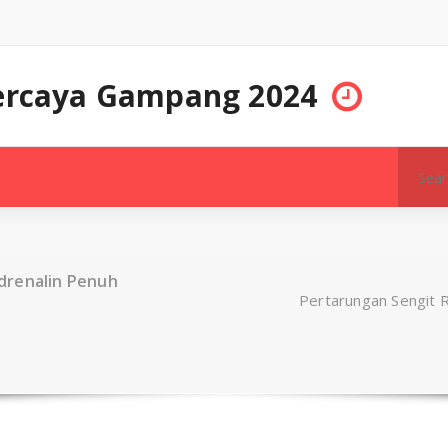
percaya Gampang 2024
Search
for:
drenalin Penuh
Pertarungan Sengit 