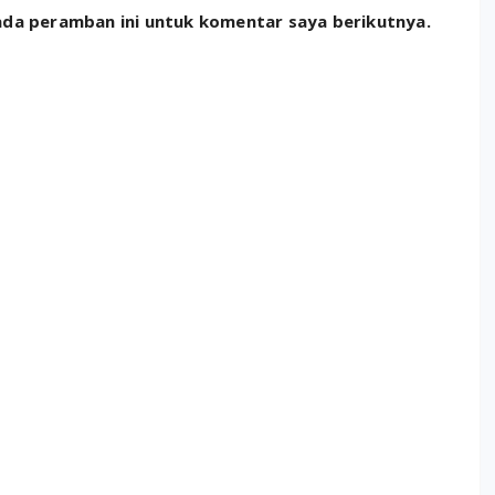
ada peramban ini untuk komentar saya berikutnya.