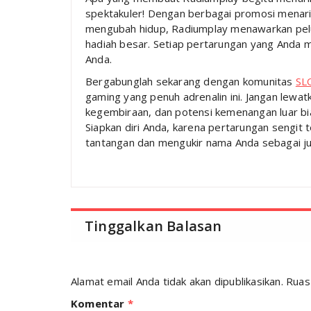
spektakuler! Dengan berbagai promosi menarik
mengubah hidup, Radiumplay menawarkan pel
hadiah besar. Setiap pertarungan yang Anda
Anda.
Bergabunglah sekarang dengan komunitas
SL
gaming yang penuh adrenalin ini. Jangan lew
kegembiraan, dan potensi kemenangan luar bi
Siapkan diri Anda, karena pertarungan sengit
tantangan dan mengukir nama Anda sebagai ju
Tinggalkan Balasan
Alamat email Anda tidak akan dipublikasikan.
Ruas
Komentar
*