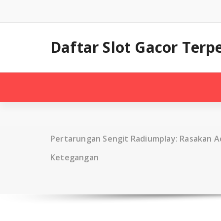
Skip
to
content
Daftar Slot Gacor Ter
Pertarungan Sengit Radiumplay: Rasakan A
Ketegangan