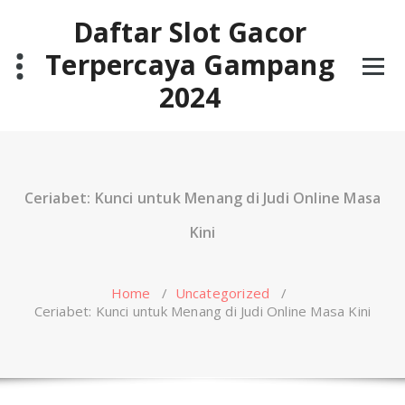
Skip
Daftar Slot Gacor
to
content
Terpercaya Gampang
2024
Ceriabet: Kunci untuk Menang di Judi Online Masa
Kini
Home
/
Uncategorized
/
Ceriabet: Kunci untuk Menang di Judi Online Masa Kini