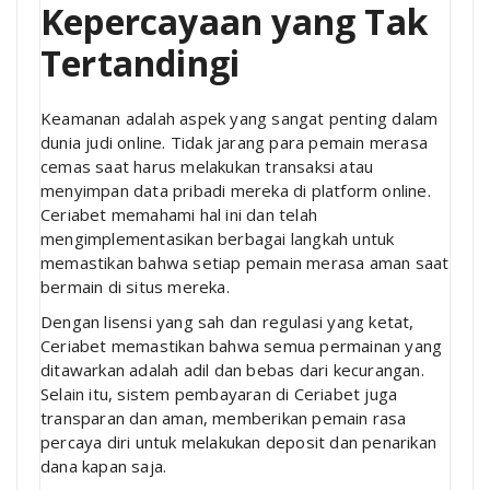
Kepercayaan yang Tak
Tertandingi
Keamanan adalah aspek yang sangat penting dalam
dunia judi online. Tidak jarang para pemain merasa
cemas saat harus melakukan transaksi atau
menyimpan data pribadi mereka di platform online.
Ceriabet memahami hal ini dan telah
mengimplementasikan berbagai langkah untuk
memastikan bahwa setiap pemain merasa aman saat
bermain di situs mereka.
Dengan lisensi yang sah dan regulasi yang ketat,
Ceriabet memastikan bahwa semua permainan yang
ditawarkan adalah adil dan bebas dari kecurangan.
Selain itu, sistem pembayaran di Ceriabet juga
transparan dan aman, memberikan pemain rasa
percaya diri untuk melakukan deposit dan penarikan
dana kapan saja.