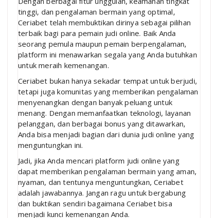
Dengan berbagai fitur unggulan, keamanan tingkat
tinggi, dan pengalaman bermain yang optimal,
Ceriabet telah membuktikan dirinya sebagai pilihan
terbaik bagi para pemain judi online. Baik Anda
seorang pemula maupun pemain berpengalaman,
platform ini menawarkan segala yang Anda butuhkan
untuk meraih kemenangan.
Ceriabet bukan hanya sekadar tempat untuk berjudi,
tetapi juga komunitas yang memberikan pengalaman
menyenangkan dengan banyak peluang untuk
menang. Dengan memanfaatkan teknologi, layanan
pelanggan, dan berbagai bonus yang ditawarkan,
Anda bisa menjadi bagian dari dunia judi online yang
menguntungkan ini.
Jadi, jika Anda mencari platform judi online yang
dapat memberikan pengalaman bermain yang aman,
nyaman, dan tentunya menguntungkan, Ceriabet
adalah jawabannya. Jangan ragu untuk bergabung
dan buktikan sendiri bagaimana Ceriabet bisa
menjadi kunci kemenangan Anda.