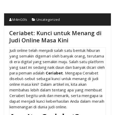
M4inG0ls
Uncategorized
Ceriabet: Kunci untuk Menang di
Judi Online Masa Kini
Judi online telah menjadi salah satu bentuk hiburan
yang semakin digemari oleh banyak orang, terutama
di era digital yang semakin maju. Salah satu platform
yang saat ini sedang naik daun dan banyak dicari oleh
para pemain adalah
Ceriabet
. Mengapa Ceriabet
disebut-sebut sebagai kunci untuk menang di judi
online masa kini? Dalam artikel ini, kita akan
membahas lebih dalam tentang apa yang membuat
Ceriabet begitu unik dan menarik, serta mengapa ia
dapat menjadi kunci keberhasilan Anda dalam meraih
kemenangan di dunia judi online.