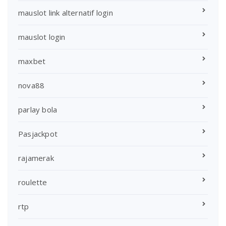
mauslot link alternatif login
mauslot login
maxbet
nova88
parlay bola
Pasjackpot
rajamerak
roulette
rtp